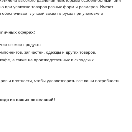
лиэтилена высокого давления некоторыми особенностями: они
но при упаковке товаров разных форм и размеров. Имеют
 обеспечивает лучший захват в руках при упаковке и
зличных сферах:
угие свежие продукты.
мпонентов, запчастей, одежды и других товаров.
кафе, а также на производственных и складских
в и плотности, чтобы удовлетворить все ваши потребности.
ходя из ваших пожеланий!