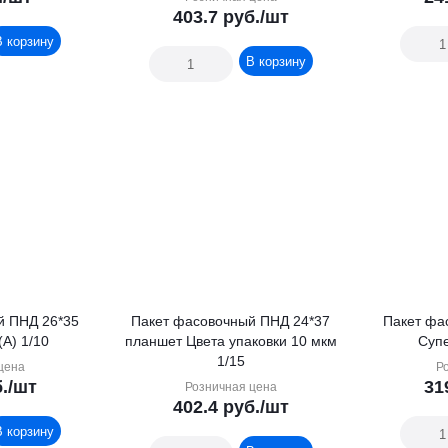
403.7
руб.
/шт
В корзину
В корзину
й ПНД 26*35
Пакет фасовочный ПНД 24*37
Пакет фа
А) 1/10
планшет Цвета упаковки 10 мкм
Суп
1/15
цена
Р
.
/шт
31
Розничная цена
402.4
руб.
/шт
В корзину