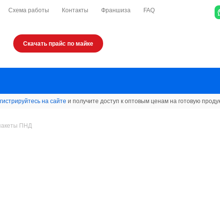
Схема работы
Контакты
Франшиза
FAQ
Скачать прайс по майке
гистрируйтесь на сайте
и получите доступ к оптовым ценам на готовую проду
пакеты ПНД