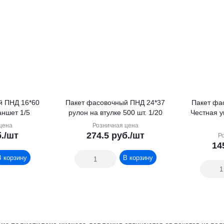
й ПНД 16*60
Пакет фасовочный ПНД 24*37
Пакет фа
Батон 6мкм планшет 1/5
рулон на втулке 500 шт. 1/20
Честная у
цена
Розничная цена
.
/шт
274.5
руб.
/шт
Р
14
В корзину
В корзину