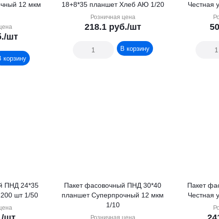
чный 12 мкм
18+8*35 планшет Хлеб АЮ 1/20
Честная у
Розничная цена
Р
218.1
руб.
/шт
50
цена
.
/шт
В корзину
В корзину
й ПНД 24*35
Пакет фасовочный ПНД 30*40
Пакет фа
 200 шт 1/50
планшет Суперпрочный 12 мкм
Честная у
1/10
цена
Р
.
/шт
24
Розничная цена