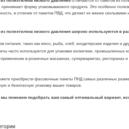
из полиэтилена низкого давления
отличаются от пакетов из по
и принимают форму упаковываемого продукта. Это особенно полез
ость, в отличие от пакетов ПВД, что делает их менее скользкими и
из полиэтилена низкого давления широко используются в ра
ов питания, таких как мясо, рыба, хлеб, кондитерские изделия и др
акеты часто используются для упаковки косметики, промышленных ко
 применение в розничных магазинах, супермаркетах, ресторанах и 
жете приобрести фасовочные пакеты ПНД самых различных размеро
ую и безопасную упаковку ваших товаров.
и мы поможем подобрать вам самый оптимальный вариант, ис
егории