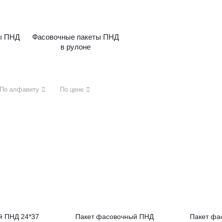
ы ПНД
Фасовочные пакеты ПНД
в рулоне
По алфавиту
По цене
й ПНД 24*37
Пакет фасовочный ПНД
Пакет фа