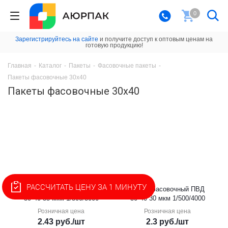
0
Зарегистрируйтесь на сайте
и получите доступ к оптовым ценам на
готовую продукцию!
Главная
-
Каталог
-
Пакеты
-
Фасовочные пакеты
-
Пакеты фасовочные 30х40
Пакеты фасовочные 30х40
РАССЧИТАТЬ ЦЕНУ ЗА 1 МИНУТУ
Пакет фасовочный ПВД
Пакет фасовочный ПВД
30*40 35 мкм 1/500/3000
30*40 30 мкм 1/500/4000
Розничная цена
Розничная цена
2.43
руб.
/шт
2.3
руб.
/шт