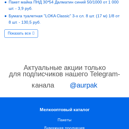
Пакет майка ПНД 30*54 Далматин синий 50/1000 от 1 000
шт. - 3,9 руб.
Бумага туалетная "LOKA Classic" 3-х сл. 8 шт. (17 м) 1/8 от
8 шт. - 130,5 руб.
Показать все
Актуальные акции только
для подписчиков нашего Telegram-
канала
@aurpak
Мелкооптовый каталог
Пакеты
Бумажная продукция