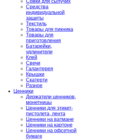
Совки для сыпучих
Средства
индивидуальной
защиты
Текстиль
Товары для пикника
Товары для
приготовления
Батарейки,
удлинители
Клей
Свечи
Галантерея
Крышки
Скатерти
Разное
Ценники
Держатели ценников,
монетницы
Ценники для этикет-
пистолета, лента
Ценники на ватмане
Ценники на картоне
Ценники на офсетной
бумаге