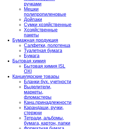
ручками
Мешки
полипропиленовые
Дойпаки
Сумки хозяйственные
Хозяйственные
пакеты
Бумажная продукция
Салфетки, полотенца
Туалетная бумага
Бумага
Бытовая химия
Бытовая химия ISL
OXI
Канцелярские товары
Бланки бух. учетности
Выделители,
маркеты,
фломастеры
Канц.принадлежности
Карандаши, ручки,
стержни
Тетради, альбомы,
бумага, картон, папки
Форматная бумага