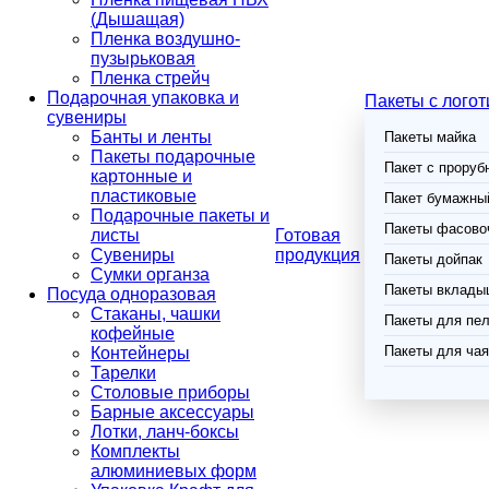
(Дышащая)
Пленка воздушно-
пузырьковая
Пленка стрейч
Подарочная упаковка и
Пакеты с лого
сувениры
Банты и ленты
Пакеты майка
Пакеты подарочные
Пакет с проруб
картонные и
пластиковые
Пакет бумажный
Подарочные пакеты и
Пакеты фасово
листы
Готовая
Сувениры
продукция
Пакеты дойпак
Сумки органза
Пакеты вклады
Посуда одноразовая
Стаканы, чашки
Пакеты для пел
кофейные
Пакеты для чая
Контейнеры
Тарелки
Столовые приборы
Барные аксессуары
Лотки, ланч-боксы
Комплекты
алюминиевых форм