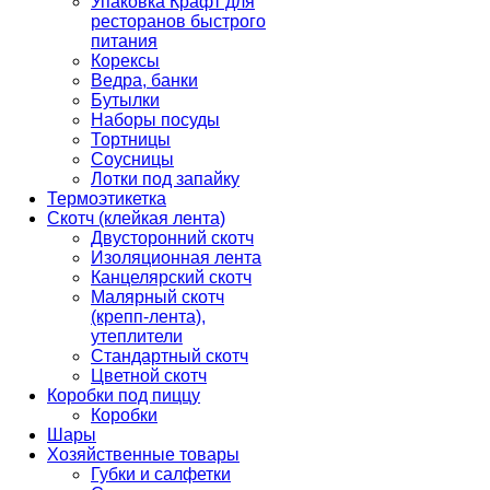
Упаковка Крафт для
ресторанов быстрого
питания
Корексы
Ведра, банки
Бутылки
Наборы посуды
Тортницы
Соусницы
Лотки под запайку
Термоэтикетка
Скотч (клейкая лента)
Двусторонний скотч
Изоляционная лента
Канцелярский скотч
Малярный скотч
(крепп-лента),
утеплители
Стандартный скотч
Цветной скотч
Коробки под пиццу
Коробки
Шары
Хозяйственные товары
Губки и салфетки