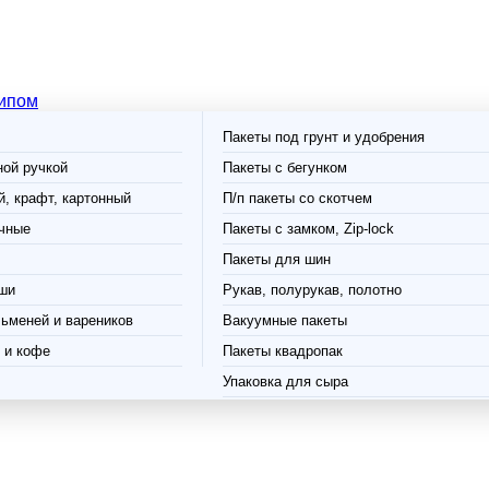
типом
Пакеты под грунт и удобрения
ной ручкой
Пакеты с бегунком
, крафт, картонный
П/п пакеты со скотчем
чные
Пакеты с замком, Zip-lock
Пакеты для шин
ши
Рукав, полурукав, полотно
ьменей и вареников
Вакуумные пакеты
 и кофе
Пакеты квадропак
Упаковка для сыра