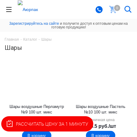
0
Зарегистрируйтесь на сайте
и получите доступ к оптовым ценам на
готовую продукцию!
Главная
-
Каталог
-
Шары
Шары
Шары воздушные Перламутр
Шары воздушные Пастель
№9 100 шт. микс
№10 100 шт. микс
Розничная цена
Розничная цена
РАССЧИТАТЬ ЦЕНУ ЗА 1 МИНУТУ
241.6
руб.
/шт
286.5
руб.
/шт
В корзину
В корзину