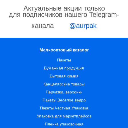
Актуальные акции только
для подписчиков нашего Telegram-
канала
@aurpak
Мелкооптовый каталог
Пакеты
Бумажная продукция
Бытовая химия
Канцелярские товары
Перчатки, верхонки
Пакеты Весёлое ведро
Пакеты Честная Упаковка
Упаковка для маркетплейсов
Пленка упаковочная