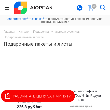
0
Зарегистрируйтесь на сайте
и получите доступ к оптовым ценам на
готовую продукцию!
Главная
-
Каталог
-
Подарочная упаковка и сувениры
-
Подарочные пакеты и листы
Подарочные пакеты и листы
Лист 70*100 см
Пленка Голография в
РАССЧИТАТЬ ЦЕНУ ЗА 1 МИНУТУ
голографический 10 шт. 1/10
рулонах 70см*8,1м Радуга
1/10
Розничная цена
Розничная цена
236.8
руб.
/шт