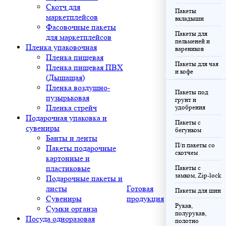
Скотч для
Пакеты
маркетплейсов
вкладыши
Фасовочные пакеты
Пакеты для
для маркетплейсов
пельменей и
Пленка упаковочная
вареников
Пленка пищевая
Пакеты для чая
Пленка пищевая ПВХ
и кофе
(Дышащая)
Пленка воздушно-
Пакеты под
пузырьковая
грунт и
Пленка стрейч
удобрения
Подарочная упаковка и
Пакеты с
сувениры
бегунком
Банты и ленты
П/п пакеты со
Пакеты подарочные
скотчем
картонные и
пластиковые
Пакеты с
замком, Zip-lock
Подарочные пакеты и
листы
Готовая
Пакеты для шин
Сувениры
продукция
Рукав,
Сумки органза
полурукав,
Посуда одноразовая
полотно