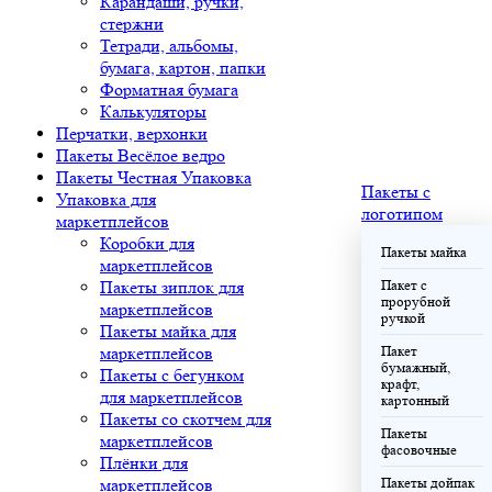
Карандаши, ручки,
стержни
Тетради, альбомы,
бумага, картон, папки
Форматная бумага
Калькуляторы
Перчатки, верхонки
Пакеты Весёлое ведро
Пакеты Честная Упаковка
Пакеты с
Упаковка для
логотипом
маркетплейсов
Коробки для
Пакеты майка
маркетплейсов
Пакеты зиплок для
Пакет с
прорубной
маркетплейсов
ручкой
Пакеты майка для
маркетплейсов
Пакет
бумажный,
Пакеты с бегунком
крафт,
для маркетплейсов
картонный
Пакеты со скотчем для
Пакеты
маркетплейсов
фасовочные
Плёнки для
маркетплейсов
Пакеты дойпак