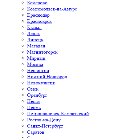
Кемерово
Комсомольск-на-Амуре
Краснодар
Красноярск
Кызыл
Ленск
Липецк
Магадан
Магнитогорск
Мирный
Москва
Нерюнгри
Нижний Новгород
Новокузнецк
Омск
Оренбург
Пенза
Пермь
Петропавловск-Камчаткский
Ростов-на-Дону
Санкт-Петербург
Саратов