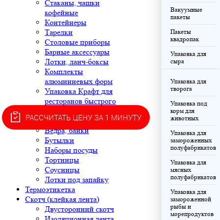
Стаканы, чашки
Вакуумные
кофейные
пакеты
Контейнеры
Тарелки
Пакеты
квадропак
Столовые приборы
Барные аксессуары
Упаковка для
Лотки, ланч-боксы
сыра
Комплекты
алюминиевых форм
Упаковка для
творога
Упаковка Крафт для
ресторанов быстрого
Упаковка под
питания
корм для
РАССЧИТАТЬ ЦЕНУ ЗА 1 МИНУТУ
животных
Корексы
Ведра, банки
Упаковка для
Бутылки
замороженных
полуфабрикатов
Наборы посуды
Тортницы
Упаковка для
Соусницы
мясных
полуфабрикатов
Лотки под запайку
Термоэтикетка
Упаковка для
Скотч (клейкая лента)
замороженной
рыбы и
Двусторонний скотч
морепродуктов
Изоляционная лента