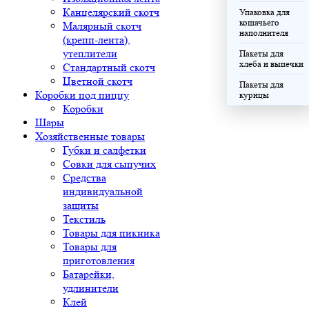
Канцелярский скотч
Упаковка для
кошачьего
Малярный скотч
наполнителя
(крепп-лента),
утеплители
Пакеты для
хлеба и выпечки
Стандартный скотч
Цветной скотч
Пакеты для
Коробки под пиццу
курицы
Коробки
Шары
Хозяйственные товары
Губки и салфетки
Совки для сыпучих
Средства
индивидуальной
защиты
Текстиль
Товары для пикника
Товары для
приготовления
Батарейки,
удлинители
Клей