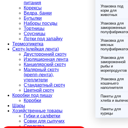
питания
Упаковка под
Корексы
корм для
Ведра, банки
животных
Бутылки
Наборы посуды
Упаковка для
замороженных
Тортницы
полуфабрикато
Соусницы
Лотки под запайку
Упаковка для
Термоэтикетка
мясных
Скотч (клейкая лента)
полуфабрикато
Двусторонний скотч
Упаковка для
Изоляционная лента
замороженной
Канцелярский скотч
рыбы и
Малярный скотч
морепродуктов
(крепп-лента),
Упаковка для
утеплители
кошачьего
Стандартный скотч
наполнителя
Цветной скотч
Коробки под пиццу
Пакеты для
Коробки
хлеба и выпечк
Шары
Пакеты для
Хозяйственные товары
курицы
Губки и салфетки
Совки для сыпучих
Средства