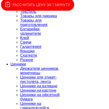
индивидуальной
РАССЧИТАТЬ ЦЕНУ ЗА 1 МИНУТУ
защиты
Текстиль
Товары для пикника
Товары для
приготовления
Батарейки,
удлинители
Клей
Свечи
Галантерея
Крышки
Скатерти
Разное
Ценники
Держатели ценников,
монетницы
Ценники для этикет-
пистолета, лента
Ценники на ватмане
Ценники на картоне
Ценники на офсетной
бумаге
Ценники на
самоклеящейся