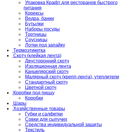
Упаковка Крафт для ресторанов быстрого
питания
Корексы
Ведра, банки
Бутылки
Наборы посуды
Тортницы
Соусницы
Лотки под запайку
Термоэтикетка
Скотч (клейкая лента)
Двусторонний скотч
Изоляционная лента
Канцелярский скотч
Малярный скотч (крепп-лента), утеплители
Стандартный скотч
Цветной скотч
Коробки под пиццу
Коробки
Шары
Хозяйственные товары
Губки и салфетки
Совки для сыпучих
Средства индивидуальной защиты
Текстиль