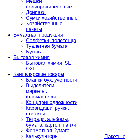
Мешки
полипропиленовые
Дойпаки
Сумки хозяйственные
Хозяйственные
пакеты
Бумажная продукция
Салфетки, полотенца
Туалетная бумага
Бумага
Бытовая химия
Бытовая химия ISL
OXI
Канцелярские товары
Бланки бух. учетности
Выделители,
маркеты,
фломастеры
Канц.принадлежности
Карандаши, ручки,
стержни
Тетради, альбомы,
бумага, картон, папки
Форматная бумага
Калькуляторы
Пакеты с