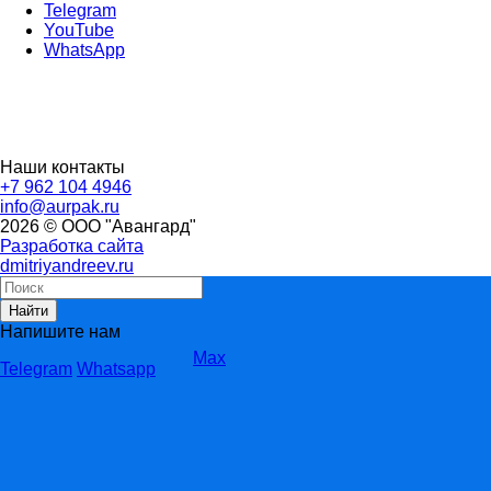
Telegram
YouTube
WhatsApp
Наши контакты
+7 962 104 4946
info@aurpak.ru
2026 © ООО "Авангард"
Разработка сайта
dmitriyandreev.ru
Найти
Напишите нам
Max
Telegram
Whatsapp