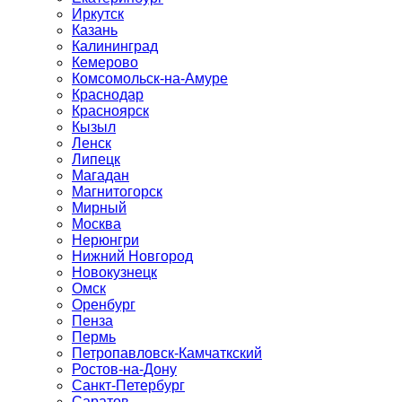
Иркутск
Казань
Калининград
Кемерово
Комсомольск-на-Амуре
Краснодар
Красноярск
Кызыл
Ленск
Липецк
Магадан
Магнитогорск
Мирный
Москва
Нерюнгри
Нижний Новгород
Новокузнецк
Омск
Оренбург
Пенза
Пермь
Петропавловск-Камчаткский
Ростов-на-Дону
Санкт-Петербург
Саратов