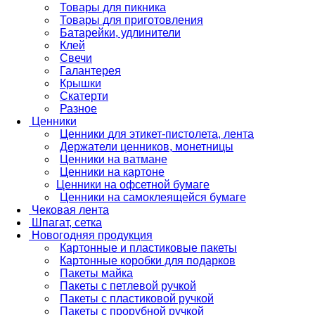
Товары для пикника
Товары для приготовления
Батарейки, удлинители
Клей
Свечи
Галантерея
Крышки
Скатерти
Разное
Ценники
Ценники для этикет-пистолета, лента
Держатели ценников, монетницы
Ценники на ватмане
Ценники на картоне
Ценники на офсетной бумаге
Ценники на самоклеящейся бумаге
Чековая лента
Шпагат, сетка
Новогодняя продукция
Картонные и пластиковые пакеты
Картонные коробки для подарков
Пакеты майка
Пакеты с петлевой ручкой
Пакеты с пластиковой ручкой
Пакеты с прорубной ручкой