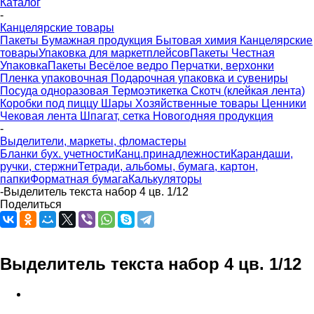
Каталог
-
Канцелярские товары
Пакеты
Бумажная продукция
Бытовая химия
Канцелярские
товары
Упаковка для маркетплейсов
Пакеты Честная
Упаковка
Пакеты Весёлое ведро
Перчатки, верхонки
Пленка упаковочная
Подарочная упаковка и сувениры
Посуда одноразовая
Термоэтикетка
Скотч (клейкая лента)
Коробки под пиццу
Шары
Хозяйственные товары
Ценники
Чековая лента
Шпагат, сетка
Новогодняя продукция
-
Выделители, маркеты, фломастеры
Бланки бух. учетности
Канц.принадлежности
Карандаши,
ручки, стержни
Тетради, альбомы, бумага, картон,
папки
Форматная бумага
Калькуляторы
-
Выделитель текста набор 4 цв. 1/12
Поделиться
Выделитель текста набор 4 цв. 1/12