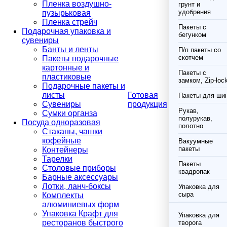
Пленка воздушно-
грунт и
удобрения
пузырьковая
Пленка стрейч
Пакеты с
Подарочная упаковка и
бегунком
сувениры
Банты и ленты
П/п пакеты со
скотчем
Пакеты подарочные
картонные и
Пакеты с
пластиковые
замком, Zip-loc
Подарочные пакеты и
листы
Готовая
Пакеты для ши
Сувениры
продукция
Рукав,
Сумки органза
полурукав,
Посуда одноразовая
полотно
Стаканы, чашки
кофейные
Вакуумные
пакеты
Контейнеры
Тарелки
Пакеты
Столовые приборы
квадропак
Барные аксессуары
Лотки, ланч-боксы
Упаковка для
сыра
Комплекты
алюминиевых форм
Упаковка Крафт для
Упаковка для
ресторанов быстрого
творога