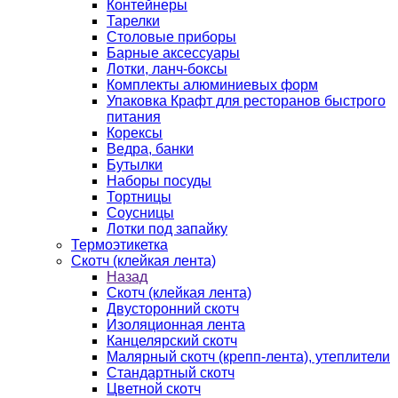
Контейнеры
Тарелки
Столовые приборы
Барные аксессуары
Лотки, ланч-боксы
Комплекты алюминиевых форм
Упаковка Крафт для ресторанов быстрого
питания
Корексы
Ведра, банки
Бутылки
Наборы посуды
Тортницы
Соусницы
Лотки под запайку
Термоэтикетка
Скотч (клейкая лента)
Назад
Скотч (клейкая лента)
Двусторонний скотч
Изоляционная лента
Канцелярский скотч
Малярный скотч (крепп-лента), утеплители
Стандартный скотч
Цветной скотч